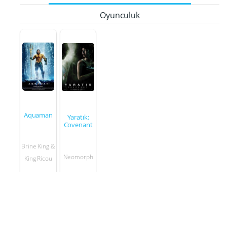
Oyunculuk
Aquaman
Yaratık:
Covenant
Brine King &
Neomorph
King Ricou
2017
2018