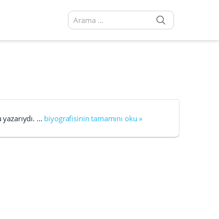
SEARCH
Arama sonuçları:
u yazarıydı. …
biyografisinin tamamını oku »