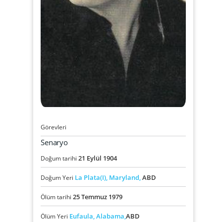
Görevleri
Senaryo
21
Eylül
1904
Doğum tarihi
La Plata(I),
Maryland,
ABD
Doğum Yeri
25
Temmuz
1979
Ölüm tarihi
Eufaula,
Alabama,
ABD
Ölüm Yeri