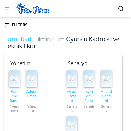
FILTERS
Tumbbad
: Filmin Tüm Oyuncu Kadrosu ve
Teknik Ekip
Yönetim
Senaryo
Rahi
Adesh
Adesh
Rahi
Anand
Anil
Prasa
Prasa
Anil
Gand
Barve
d
d
Barve
hi
Yönet
Yönet
Senaris
Senaris
Senaris
men
men
t
t
t