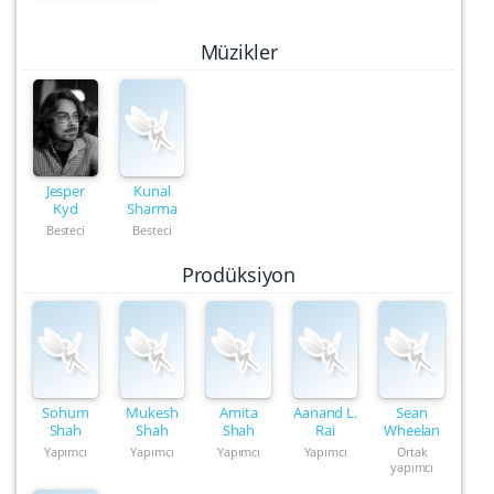
Müzikler
Jesper
Kunal
Kyd
Sharma
Besteci
Besteci
Prodüksiyon
Sohum
Mukesh
Amita
Aanand L.
Sean
Shah
Shah
Shah
Rai
Wheelan
Yapımcı
Yapımcı
Yapımcı
Yapımcı
Ortak
yapımcı