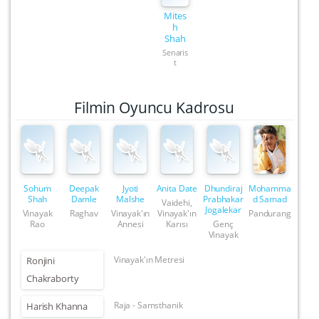
Mites
h
Shah
Senaris
t
Filmin Oyuncu Kadrosu
Sohum
Deepak
Jyoti
Anita Date
Dhundiraj
Mohamma
Shah
Damle
Malshe
Prabhakar
d Samad
Vaidehi,
Jogalekar
Vinayak
Raghav
Vinayak'ın
Vinayak'ın
Pandurang
Rao
Annesi
Karısı
Genç
Vinayak
Vinayak'ın Metresi
Ronjini
Chakraborty
Raja - Samsthanik
Harish Khanna