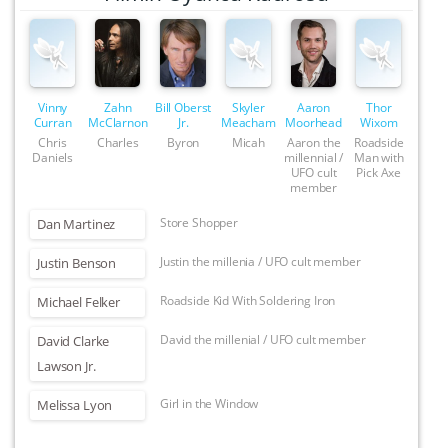
Vinny
Zahn
Bill Oberst
Skyler
Aaron
Thor
Curran
McClarnon
Jr.
Meacham
Moorhead
Wixom
Chris
Charles
Byron
Micah
Aaron the
Roadside
Daniels
millennial /
Man with
UFO cult
Pick Axe
member
Store Shopper
Dan Martinez
Justin the millenia / UFO cult member
Justin Benson
Roadside Kid With Soldering Iron
Michael Felker
David the millenial / UFO cult member
David Clarke
Lawson Jr.
Girl in the Window
Melissa Lyon