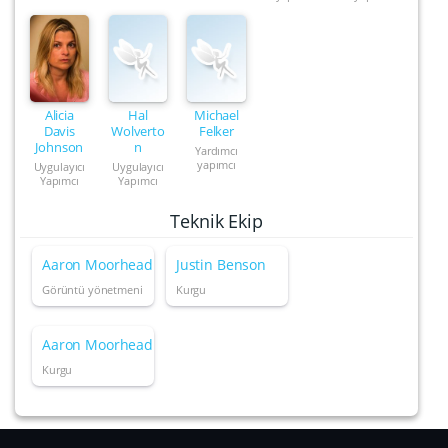
Alicia
Hal
Michael
Davis
Wolverto
Felker
Johnson
n
Yardımcı
yapımcı
Uygulayıcı
Uygulayıcı
Yapımcı
Yapımcı
Teknik Ekip
Aaron Moorhead
Justin Benson
Görüntü yönetmeni
Kurgu
Aaron Moorhead
Kurgu