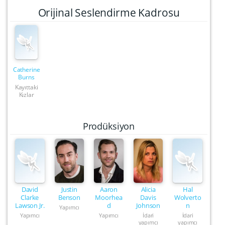
Orijinal Seslendirme Kadrosu
Catherine
Burns
Kayıttaki
Kızlar
Prodüksiyon
David
Justin
Aaron
Alicia
Hal
Clarke
Benson
Moorhea
Davis
Wolverto
Lawson Jr.
d
Johnson
n
Yapımcı
Yapımcı
Yapımcı
İdari
İdari
yapımcı
yapımcı