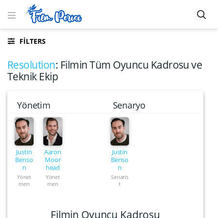
FILTERS
Resolution
: Filmin Tüm Oyuncu Kadrosu ve
Teknik Ekip
Yönetim
Senaryo
Justin
Aaron
Justin
Benso
Moor
Benso
n
head
n
Yönet
Yönet
Senaris
men
men
t
Filmin Oyuncu Kadrosu