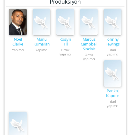
Prodüksiyon
Noel
Manu
Roslyn
Marcus
Johnny
Clarke
Kumaran
Hill
Campbell
Fewings
Sinclair
Yapımcı
Yapımcı
Ortak
İdari
yapımcı
yapımcı
Ortak
yapımcı
Pankaj
Kapoor
İdari
yapımcı