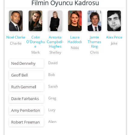
Filmin Oyuncu Kadrosu
Noel Clarke
Colin
Antonia
Laura
Jamie
Alex Price
O'Donoghu
Campbell-
Haddock
Thomas
Charlie
Jake
e
Hughes
King
Nikki
Mark
Shelley
Chris
David
Ned Dennehy
Bob
Geoff Bell
Sarah
Ruth Gemmell
Greg
Davie Fairbanks
Lucy
Amy Pemberton
Alien
Robert Freeman