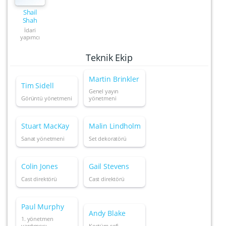
Shail
Shah
İdari
yapımcı
Teknik Ekip
Martin Brinkler
Tim Sidell
Genel yayın
Görüntü yönetmeni
yönetmeni
Stuart MacKay
Malin Lindholm
Sanat yönetmeni
Set dekoratörü
Colin Jones
Gail Stevens
Cast direktörü
Cast direktörü
Paul Murphy
Andy Blake
1. yönetmen
yardımcısı
Kostüm şefi