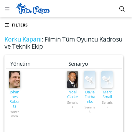
FILTERS
Korku Kapanı
: Filmin Tüm Oyuncu Kadrosu
ve Teknik Ekip
Yönetim
Senaryo
Johan
Noel
Davie
Marc
nes
Clarke
Fairba
Small
Rober
nks
Senaris
Senaris
ts
t
t
Senaris
t
Yönet
men