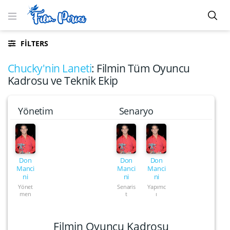
FILTERS
Chucky'nin Laneti
: Filmin Tüm Oyuncu
Kadrosu ve Teknik Ekip
Yönetim
Senaryo
Don
Don
Don
Manci
Manci
Manci
ni
ni
ni
Yönet
Senaris
Yapımc
men
t
ı
Filmin Oyuncu Kadrosu