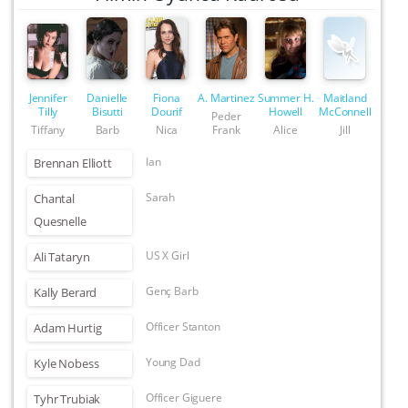
Jennifer
Danielle
Fiona
A. Martinez
Summer H.
Maitland
Tilly
Bisutti
Dourif
Howell
McConnell
Peder
Tiffany
Barb
Nica
Frank
Alice
Jill
Ian
Brennan Elliott
Sarah
Chantal
Quesnelle
US X Girl
Ali Tataryn
Genç Barb
Kally Berard
Officer Stanton
Adam Hurtig
Young Dad
Kyle Nobess
Officer Giguere
Tyhr Trubiak