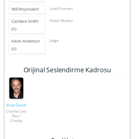
Lead Fireman
Will Woytowich
Postal Worker
Candace Smith
(II)
Judge
Kevin Anderson
(II)
Orijinal Seslendirme Kadrosu
Brad Dourif
Charles Lee
Ray /
Chucky