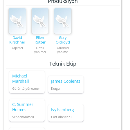
Prodüksiyon
David
Ellen
Gary
Kirschner
Rutter
Oldroyd
Yapımcı
Ortak
Yardımcı
yapımcı
yapımcı
Teknik Ekip
Michael
Marshall
James Coblentz
Görüntü yönetmeni
Kurgu
C. Summer
Holmes
Ivy Isenberg
Set dekoratörü
Cast direktörü