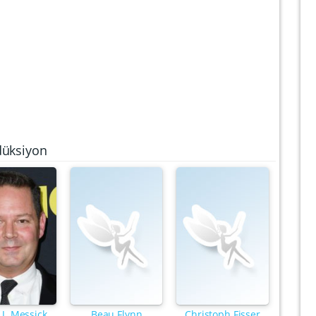
düksiyon
 J. Messick
Beau Flynn
Christoph Fisser