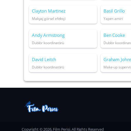
Clayton Martinez
Basil Grillo
Makyaj görsel efektçi
Yapım amiri
Andy Armstrong
Ben Cooke
Dublör koordinatörü
Dublör koordinat
David Leitch
Graham John
Dublör koordinatörü
Make-up supervi
Copyright © 2026, Film Perisi. All Rights Reserved