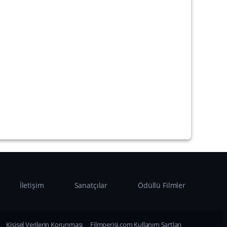
İletişim
Sanatçılar
Ödüllü Filmler
Kişisel Verilerin Korunması
Filmperisi.com Kullanım Şartları