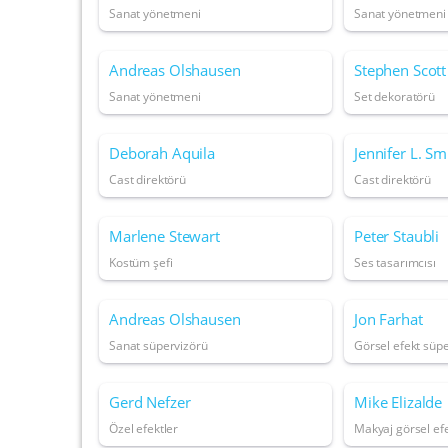
Sanat yönetmeni
Sanat yönetmeni
Andreas Olshausen
Stephen Scott
Sanat yönetmeni
Set dekoratörü
Deborah Aquila
Jennifer L. Sm
Cast direktörü
Cast direktörü
Marlene Stewart
Peter Staubli
Kostüm şefi
Ses tasarımcısı
Andreas Olshausen
Jon Farhat
Sanat süpervizörü
Görsel efekt süp
Gerd Nefzer
Mike Elizalde
Özel efektler
Makyaj görsel efe