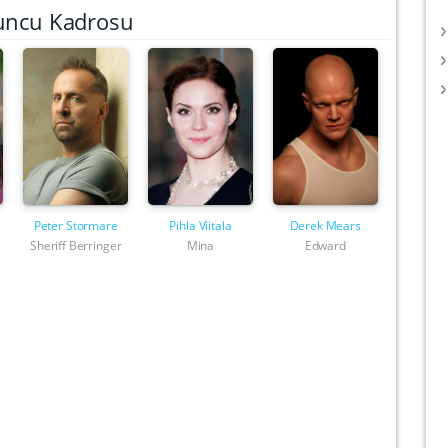
uncu Kadrosu
Peter Stormare
Pihla Viitala
Derek Mears
Sheriff Berringer
Mina
Edward