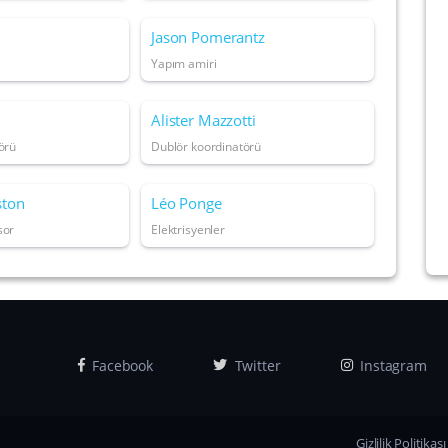
Jason Pomerantz
Yapım amiri
Alister Mazzotti
örü
Dublör koordinatörü
ston
Léo Ponge
sor
Elektrisyenler
Facebook
Twitter
Instagram
Gizlilik Politikası