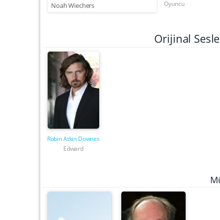
Oyuncu
Noah Wiechers
Orijinal Ses
Robin Atkin Downes
Edward
Mü