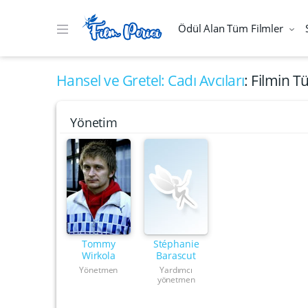
Ödül Alan Tüm Filmler
Hansel ve Gretel: Cadı Avcıları
: Filmin 
Yönetim
Tommy
Stéphanie
Wirkola
Barascut
Yönetmen
Yardımcı
yönetmen