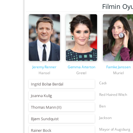
Filmin Oy
Jeremy Renner
Gemma Arterton
Famke Janssen
Hansel
Gretel
Muriel
Cadı
Ingrid Bolsø Berdal
Red Haired Witch
Joanna Kulig
Ben
Thomas Mann (II)
Jackson
Bjørn Sundquist
Mayor of Augsburg
Rainer Bock