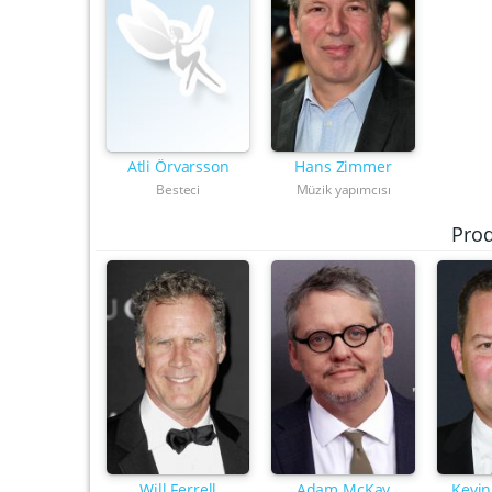
Atli Örvarsson
Hans Zimmer
Besteci
Müzik yapımcısı
Pro
Will Ferrell
Adam McKay
Kevin