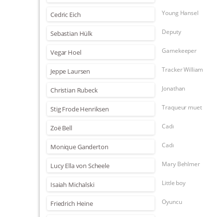
Young Hansel
Cedric Eich
Deputy
Sebastian Hülk
Gamekeeper
Vegar Hoel
Tracker William
Jeppe Laursen
Jonathan
Christian Rubeck
Traqueur muet
Stig Frode Henriksen
Cadı
Zoë Bell
Cadı
Monique Ganderton
Mary Behlmer
Lucy Ella von Scheele
Little boy
Isaiah Michalski
Oyuncu
Friedrich Heine