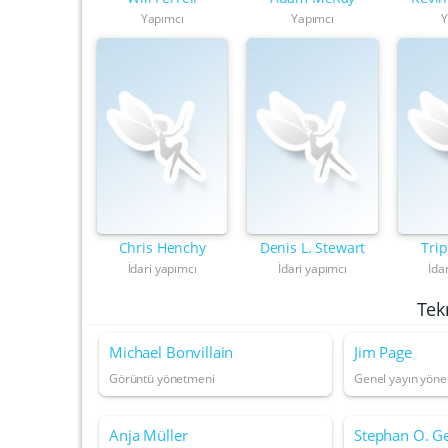
Yapımcı
Yapımcı
Y
Chris Henchy
Denis L. Stewart
Tri
İdari yapımcı
İdari yapımcı
İda
Tek
Michael Bonvillain
Jim Page
Görüntü yönetmeni
Genel yayın yön
Anja Müller
Stephan O. Ge