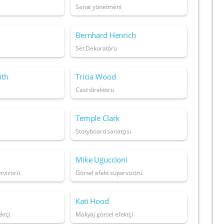
Sanat yönetmeni
Bernhard Henrich
Set Dekoratörü
ith
Tricia Wood
Cast direktörü
Temple Clark
Storyboard sanatçısı
Mike Uguccioni
ervizörü
Görsel efekt süpervizörü
Kati Hood
ktçi
Makyaj görsel efektçi