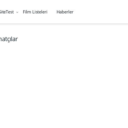
SiteTest
Film Listeleri
Haberler
atçılar