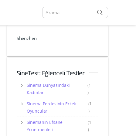
SEARCH
Arama sonuçları:
Shenzhen
SineTest: Eğlenceli Testler
Sinema Dünyasındaki
(1
Kadınlar
)
Sinema Perdesinin Erkek
(1
Oyuncuları
)
Sinemanın Efsane
(1
Yönetmenleri
)