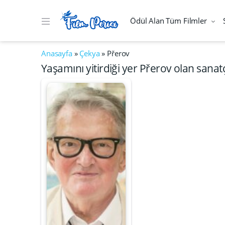
Ödül Alan Tüm Filmler
Anasayfa
»
Çekya
»
Přerov
Yaşamını yitirdiği yer Přerov olan sanatç