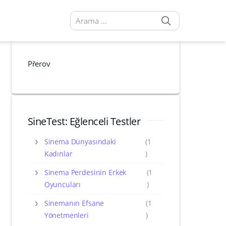
SEARCH
Arama sonuçları:
Přerov
SineTest: Eğlenceli Testler
Sinema Dünyasındaki
(1
Kadınlar
)
Sinema Perdesinin Erkek
(1
Oyuncuları
)
Sinemanın Efsane
(1
Yönetmenleri
)