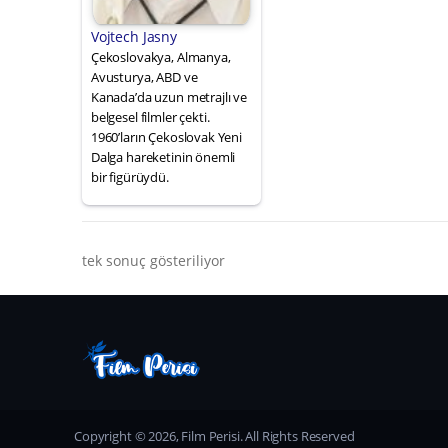
Vojtech Jasny
Çekoslovakya, Almanya,
Avusturya, ABD ve
Kanada’da uzun metrajlı ve
belgesel filmler çekti.
1960’ların Çekoslovak Yeni
Dalga hareketinin önemli
bir figürüydü.
tek sonuç gösteriliyor
Copyright © 2026, Film Perisi. All Rights Reserved