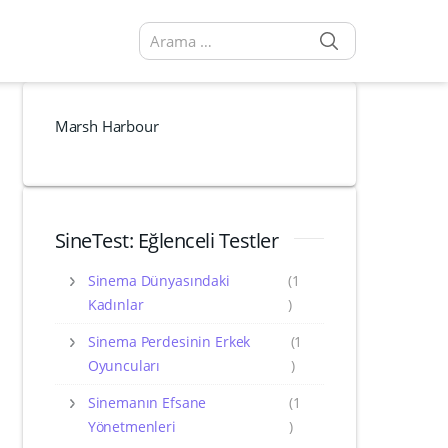
SEARCH
Arama sonuçları:
Marsh Harbour
SineTest: Eğlenceli Testler
Sinema Dünyasındaki
(1
Kadınlar
)
Sinema Perdesinin Erkek
(1
Oyuncuları
)
Sinemanın Efsane
(1
Yönetmenleri
)