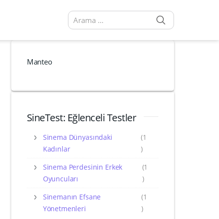
SEARCH
Arama sonuçları:
Manteo
SineTest: Eğlenceli Testler
Sinema Dünyasındaki
(1
Kadınlar
)
Sinema Perdesinin Erkek
(1
Oyuncuları
)
Sinemanın Efsane
(1
Yönetmenleri
)