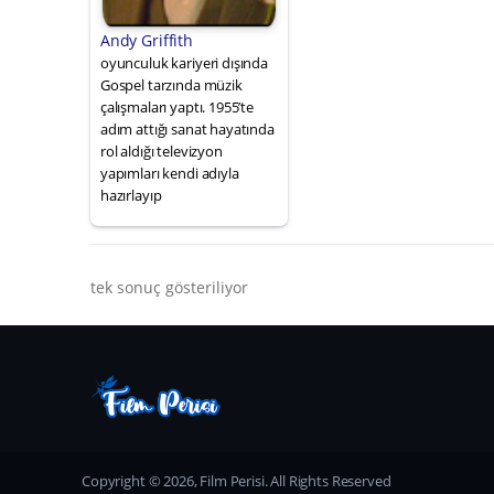
Andy Griffith
oyunculuk kariyeri dışında
Gospel tarzında müzik
çalışmaları yaptı. 1955’te
adım attığı sanat hayatında
rol aldığı televizyon
yapımları kendi adıyla
hazırlayıp
tek sonuç gösteriliyor
Copyright © 2026, Film Perisi. All Rights Reserved