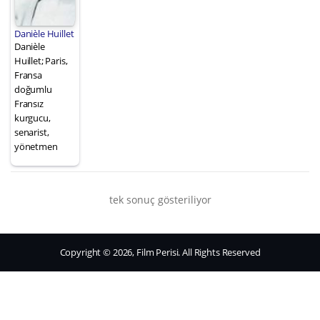
Danièle Huillet
Danièle
Huillet; Paris,
Fransa
doğumlu
Fransız
kurgucu,
senarist,
yönetmen
tek sonuç gösteriliyor
Copyright © 2026, Film Perisi. All Rights Reserved