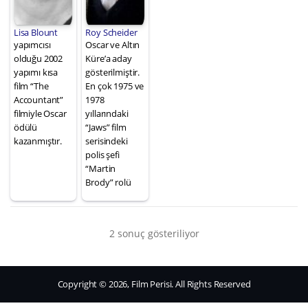
Lisa Blount
Roy Scheider
yapımcısı
Oscar ve Altın
olduğu 2002
Küre’a aday
yapımı kısa
gösterilmiştir.
film “The
En çok 1975 ve
Accountant”
1978
filmiyle Oscar
yıllarındaki
ödülü
“Jaws” film
kazanmıştır.
serisindeki
polis şefi
“Martin
Brody” rolü
2 sonuç gösteriliyor
Copyright © 2026, Film Perisi. All Rights Reserved