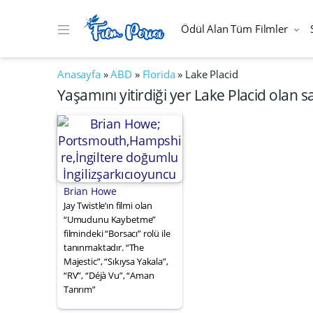
Ödül Alan Tüm Filmler
Anasayfa
»
ABD
»
Florida
»
Lake Placid
Yaşamını yitirdiği yer Lake Placid olan s
Brian Howe
Jay Twistle’ın filmi olan
“Umudunu Kaybetme”
filmindeki “Borsacı” rolü ile
tanınmaktadır. “The
Majestic”, “Sıkıysa Yakala”,
“RV”, “Déjà Vu”, “Aman
Tanrım”