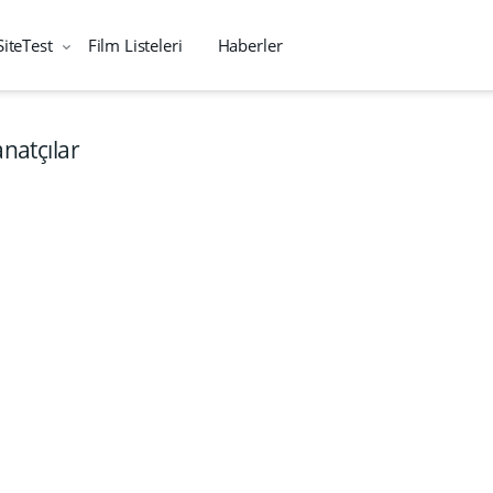
SiteTest
Film Listeleri
Haberler
anatçılar