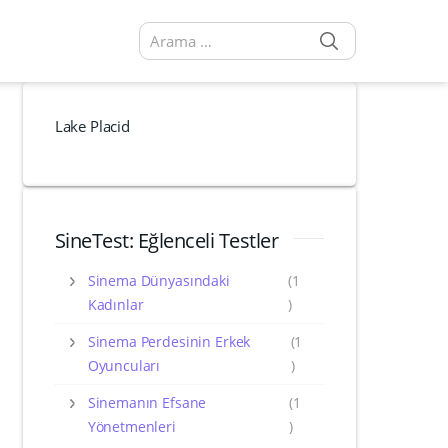
SEARCH
Arama sonuçları:
Lake Placid
SineTest: Eğlenceli Testler
Sinema Dünyasındaki
(1
Kadınlar
)
Sinema Perdesinin Erkek
(1
Oyuncuları
)
Sinemanın Efsane
(1
Yönetmenleri
)