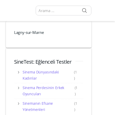
SEARCH
Arama sonuçları:
Lagny-sur-Marne
SineTest: Eğlenceli Testler
Sinema Dünyasındaki
(1
Kadınlar
)
Sinema Perdesinin Erkek
(1
Oyuncuları
)
Sinemanın Efsane
(1
Yönetmenleri
)