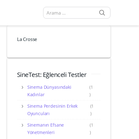
SEARCH
Arama sonuçları:
La Crosse
SineTest: Eğlenceli Testler
Sinema Dünyasındaki
(1
Kadınlar
)
Sinema Perdesinin Erkek
(1
Oyuncuları
)
Sinemanın Efsane
(1
Yönetmenleri
)