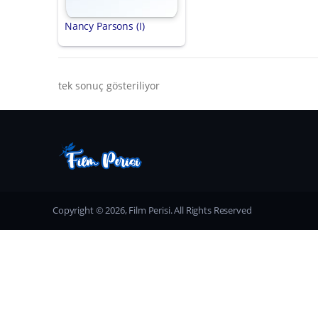
Nancy Parsons (I)
tek sonuç gösteriliyor
Copyright © 2026, Film Perisi. All Rights Reserved