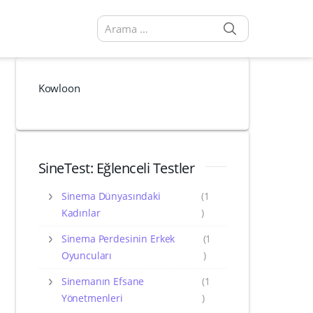
SEARCH
Arama sonuçları:
Kowloon
SineTest: Eğlenceli Testler
Sinema Dünyasındaki
(1
Kadınlar
)
Sinema Perdesinin Erkek
(1
Oyuncuları
)
Sinemanın Efsane
(1
Yönetmenleri
)