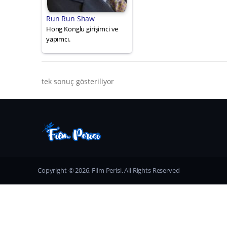
Run Run Shaw
Hong Konglu girişimci ve
yapımcı.
tek sonuç gösteriliyor
Copyright © 2026, Film Perisi. All Rights Reserved