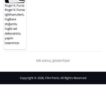
Roger K. Furse
Roger K. Furse;
Ightham,Kent,
İngiltere
doğumlu
İngiliz set
dekoratörü,
yapım
tasarımcısı
tek sonuç gösteriliyor
Copyright © 2026, Film Perisi. All Rights Reserved