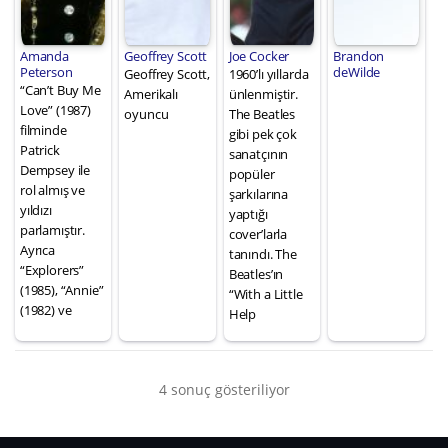
Amanda
Geoffrey Scott
Joe Cocker
Brandon
Peterson
deWilde
Geoffrey Scott,
1960’lı yıllarda
“Can’t Buy Me
Amerikalı
ünlenmiştir.
Love” (1987)
oyuncu
The Beatles
filminde
gibi pek çok
Patrick
sanatçının
Dempsey ile
popüler
rol almış ve
şarkılarına
yıldızı
yaptığı
parlamıştır.
cover’larla
Ayrıca
tanındı. The
“Explorers”
Beatles’ın
(1985), “Annie”
“With a Little
(1982) ve
Help
4 sonuç gösteriliyor