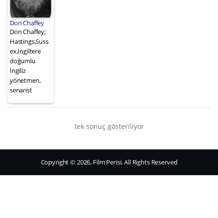
Don Chaffey
Don Chaffey;
Hastings,Suss
ex,İngiltere
doğumlu
İngiliz
yönetmen,
senarist
tek sonuç gösteriliyor
Copyright © 2026, Film Perisi. All Rights Reserved