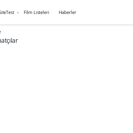
SiteTest
Film Listeleri
Haberler
e
atçılar