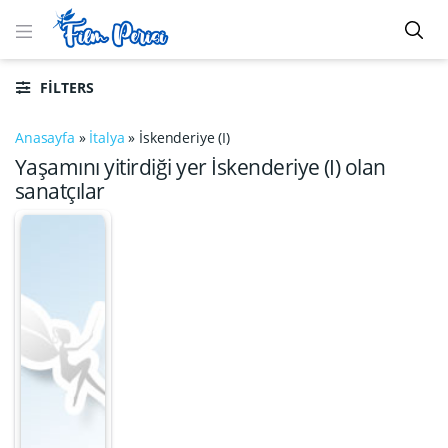
FILTERS
Anasayfa
»
İtalya
»
İskenderiye (I)
Yaşamını yitirdiği yer İskenderiye (I) olan
sanatçılar