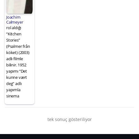
Joachim
Calmeyer
rol aldığı
“Kitchen
Stories”
(Psalmer från
köket) (2003)
adlı filmle
bilinir. 1952
yapımı “Det
kunne vært
deg” adlı
yapımla
sinema
tek sonuç gösteriliyor