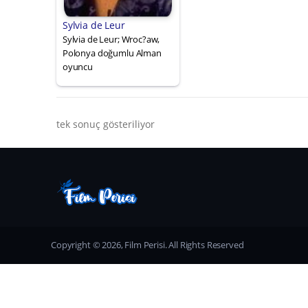
Sylvia de Leur
Sylvia de Leur; Wroc?aw,
Polonya doğumlu Alman
oyuncu
tek sonuç gösteriliyor
Copyright © 2026, Film Perisi. All Rights Reserved