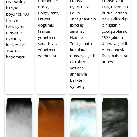
Philippe de
Fransız
Fransız Yeni
Oyunculuk
Broca; 12.
oyuncu Jean-
Dalga akımının
kariyeri
Bölge, Paris,
Louis
kurucularında
boyunca 100
Fransa
Trintignant’nın
ndır. Evlilik dışı
film ve
doğumlu
ikinci eşi
bir ilişkinin
televizyon
Fransız
senarist
çocuğu olarak
dizisinde
yönetmen,
Nadine
1932 yılında
oynamış
senarist, 1.
Trintignant’ın
dünyaya geldi.
kariyeri ise
yönetmen
kızı olarak
Anneannesi,
1949’da
yardımcısı
dünyaya geldi.
üvey babası ve
başlamıştır.
İlk rolü 5
annesi
yaşında
annesiyle
birlikte
oynadığı