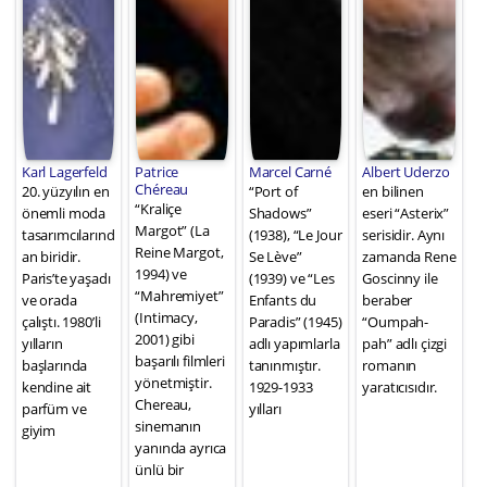
Karl Lagerfeld
Patrice
Marcel Carné
Albert Uderzo
Chéreau
20. yüzyılın en
“Port of
en bilinen
“Kraliçe
önemli moda
Shadows”
eseri “Asterix”
Margot” (La
tasarımcılarınd
(1938), “Le Jour
serisidir. Aynı
Reine Margot,
an biridir.
Se Lève”
zamanda Rene
1994) ve
Paris’te yaşadı
(1939) ve “Les
Goscinny ile
“Mahremiyet”
ve orada
Enfants du
beraber
(Intimacy,
çalıştı. 1980’li
Paradis” (1945)
“Oumpah-
2001) gibi
yılların
adlı yapımlarla
pah” adlı çizgi
başarılı filmleri
başlarında
tanınmıştır.
romanın
yönetmiştir.
kendine ait
1929-1933
yaratıcısıdır.
Chereau,
parfüm ve
yılları
sinemanın
giyim
yanında ayrıca
ünlü bir