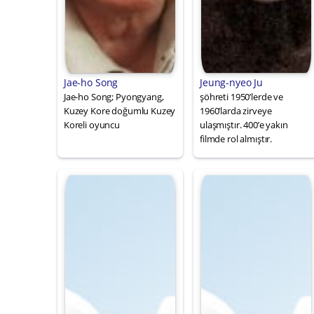
Jae-ho Song
Jeung-nyeo Ju
Jae-ho Song; Pyongyang,
şöhreti 1950’lerde ve
Kuzey Kore doğumlu Kuzey
1960’larda zirveye
Koreli oyuncu
ulaşmıştır. 400’e yakın
filmde rol almıştır.