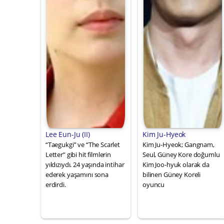
Lee Eun-Ju (II)
Kim Ju-Hyeok
“Taegukgi” ve “The Scarlet
Kim Ju-Hyeok; Gangnam,
Letter” gibi hit filmlerin
Seul, Güney Kore doğumlu
yıldızıydı. 24 yaşında intihar
Kim Joo-hyuk olarak da
ederek yaşamını sona
bilinen Güney Koreli
erdirdi.
oyuncu