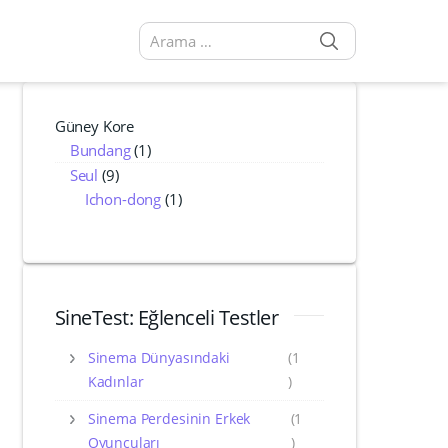
SEARCH
Arama sonuçları:
Güney Kore
Bundang
(1)
Seul
(9)
Ichon-dong
(1)
SineTest: Eğlenceli Testler
Sinema Dünyasındaki
(1
Kadınlar
)
Sinema Perdesinin Erkek
(1
Oyuncuları
)