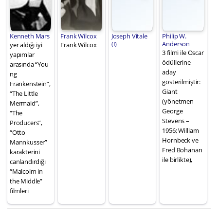
Kenneth Mars
Frank Wilcox
Joseph Vitale
Philip W.
(I)
Anderson
yer aldığı iyi
Frank Wilcox
3 filmi ile Oscar
yapımlar
ödüllerine
arasında “You
aday
ng
gösterilmiştir:
Frankenstein”,
Giant
“The Little
(yönetmen
Mermaid”,
George
“The
Stevens –
Producers”,
1956; William
“Otto
Hornbeck ve
Mannkusser”
Fred Bohanan
karakterini
ile birlikte),
canlandırdığı
“Malcolm in
the Middle”
filmleri