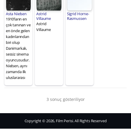
Asta Nielsen
Astrid
Sigrid Horne-
Villaume
Rasmussen
1910’ların en
Astrid
çok tanınan ve
Villaume
en önde gelen
kadınlarından
biri olup
Danimarkalı,
sessiz sinema
oyuncusudur.
Nielsen, aynı
zamanda ilk
uluslararası
3 sonuç gösteriliyor
Copyright © 2026, Film Perisi. All Rights Reserved