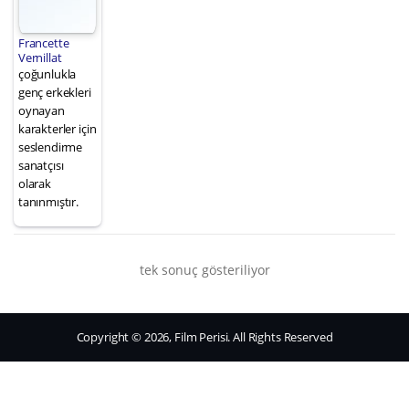
Francette
Vernillat
çoğunlukla
genç erkekleri
oynayan
karakterler için
seslendirme
sanatçısı
olarak
tanınmıştır.
tek sonuç gösteriliyor
Copyright © 2026, Film Perisi. All Rights Reserved