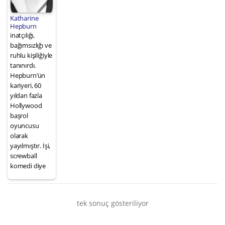
Katharine
Hepburn
inatçılığı,
bağımsızlığı ve
ruhlu kişiliğiyle
tanınırdı.
Hepburn’ün
kariyeri, 60
yıldan fazla
Hollywood
başrol
oyuncusu
olarak
yayılmıştır. İşi,
screwball
komedi diye
tek sonuç gösteriliyor