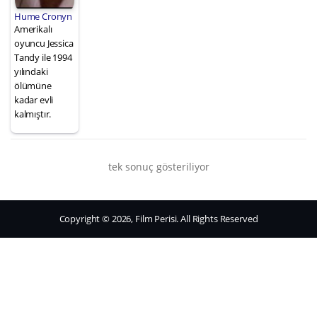
Hume Cronyn
Amerikalı
oyuncu Jessica
Tandy ile 1994
yılındaki
ölümüne
kadar evli
kalmıştır.
tek sonuç gösteriliyor
Copyright © 2026, Film Perisi. All Rights Reserved