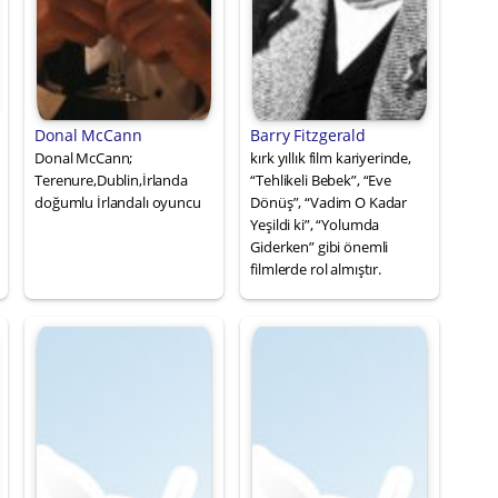
Donal McCann
Barry Fitzgerald
Donal McCann;
kırk yıllık film kariyerinde,
Terenure,Dublin,İrlanda
“Tehlikeli Bebek”, “Eve
doğumlu İrlandalı oyuncu
Dönüş”, “Vadim O Kadar
Yeşildi ki”, “Yolumda
Giderken” gibi önemli
filmlerde rol almıştır.