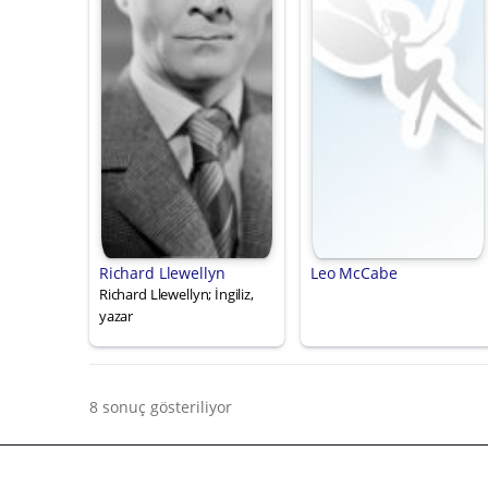
Richard Llewellyn
Leo McCabe
Richard Llewellyn; İngiliz,
yazar
8 sonuç gösteriliyor