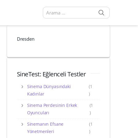
SEARCH
Arama sonuçları:
Dresden
SineTest: Eğlenceli Testler
Sinema Dünyasındaki
(1
Kadınlar
)
Sinema Perdesinin Erkek
(1
Oyuncuları
)
Sinemanın Efsane
(1
Yönetmenleri
)