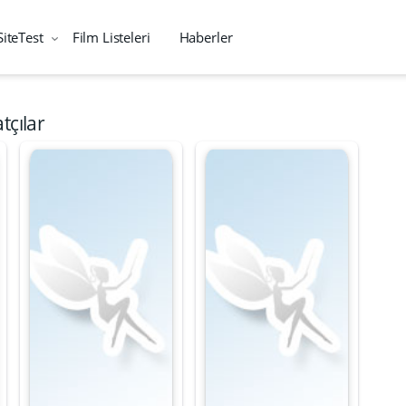
SiteTest
Film Listeleri
Haberler
tçılar