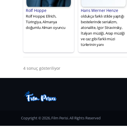
Rolf Hoppe
Hans Werner Henze
Rolf Hoppe; Ellrich,
oldukça farklı stilde yaptığı
Türingiya, Almanya
bestelerinde serializm,
doğumlu Alman oyuncu
atonalite, Igor Stravinsky,
İtalyan müziği, Arap müziği
ve caz gibi farklı müzi
türlerinin yanı
4 sonuç gösteriliyor
Copyright © 2026, Film Perisi. All Rights Reserved