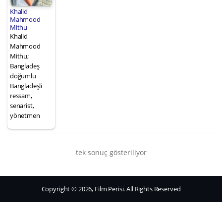
Khalid
Mahmood
Mithu
Khalid
Mahmood
Mithu;
Bangladeş
doğumlu
Bangladeşli
ressam,
senarist,
yönetmen
tek sonuç gösteriliyor
Copyright © 2026, Film Perisi. All Rights Reserved