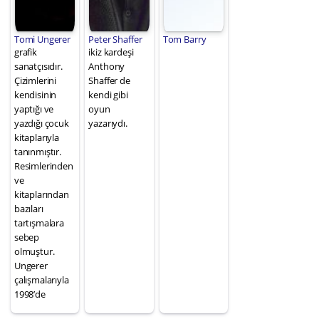
Tomi Ungerer
Peter Shaffer
Tom Barry
grafik
ikiz kardeşi
sanatçısıdır.
Anthony
Çizimlerini
Shaffer de
kendisinin
kendi gibi
yaptığı ve
oyun
yazdığı çocuk
yazarıydı.
kitaplarıyla
tanınmıştır.
Resimlerinden
ve
kitaplarından
bazıları
tartışmalara
sebep
olmuştur.
Ungerer
çalışmalarıyla
1998’de