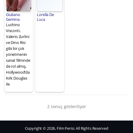
Giuliano
Lorella De
Gemma
Luca
Luchino
Visconti,
Valerio Zurlini
ve Dino Risi
gibi bir çok
yönetmenin
sanat filminde
de rol almış,
Hollywood’da
Kirk Douglas
ile
2 sonuç gösteriliyor
Copyright © 2026, Film Perisi. All Rights Reserved