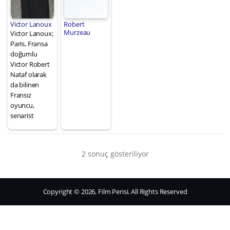
Victor Lanoux
Robert
Murzeau
Victor Lanoux;
Paris, Fransa
doğumlu
Victor Robert
Nataf olarak
da bilinen
Fransız
oyuncu,
senarist
2 sonuç gösteriliyor
Copyright © 2026, Film Perisi. All Rights Reserved