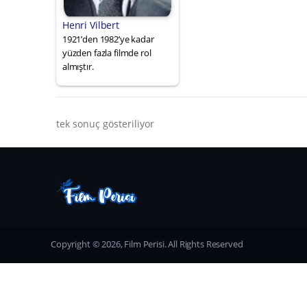
Henri Vilbert
1921’den 1982’ye kadar
yüzden fazla filmde rol
almıştır.
tek sonuç gösteriliyor
Copyright © 2026, Film Perisi. All Rights Reserved