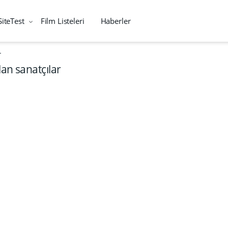
SiteTest
Film Listeleri
Haberler
r
lan sanatçılar