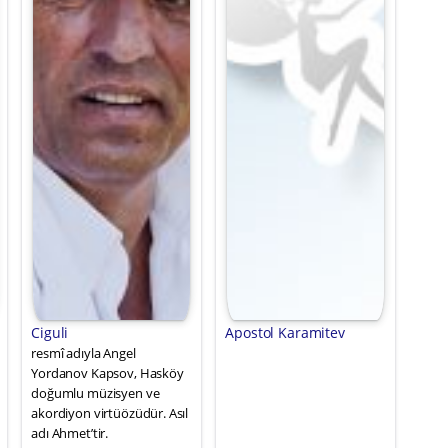
Ciguli
Apostol Karamitev
resmî adıyla Angel
Yordanov Kapsov, Hasköy
doğumlu müzisyen ve
akordiyon virtüözüdür. Asıl
adı Ahmet’tir.