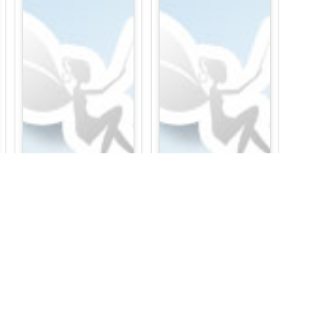
Katya Chukova
Konstantin Kisimov