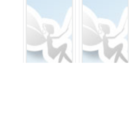
Iliana Mikhova
Iskra Yossiffova