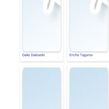
Dako Dakovski
Encho Tagarov