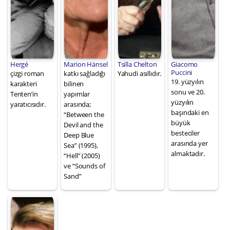
Hergé
Marion Hänsel
Tsilla Chelton
Giacomo
Puccini
çizgi roman
katkı sağladığı
Yahudi asıllıdır.
19. yüzyılın
karakteri
bilinen
sonu ve 20.
Tenten’in
yapımlar
yüzyılın
yaratıcısıdır.
arasında;
başındaki en
“Between the
büyük
Devil and the
besteciler
Deep Blue
arasında yer
Sea” (1995),
almaktadır.
“Hell” (2005)
ve “Sounds of
Sand”