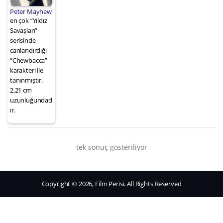
Peter Mayhew
en çok “Yıldız
Savaşları”
serisinde
canlandırdığı
“Chewbacca”
karakteri ile
tanınmıştır.
2,21 cm
uzunluğundad
ır.
tek sonuç gösteriliyor
Copyright © 2026, Film Perisi. All Rights Reserved