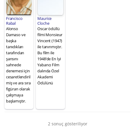
Francisco
Maurice
Rabal
Cloche
Alonso
Oscar ödüllü
Damaso ve
filmi Monsieur
başka
Vincent (1947)
tanıdıkları
ile tanınmıştır.
tarafından
Bu film ile
şansını
1948’de En İyi
sahnede
Yabancı Film
denemesi için
dalında Özel
cesaretlendiril
Akademi
miş ve ara sıra
Ödülünü
figüran olarak
çalışmaya
başlamıştır.
2 sonuç gösteriliyor