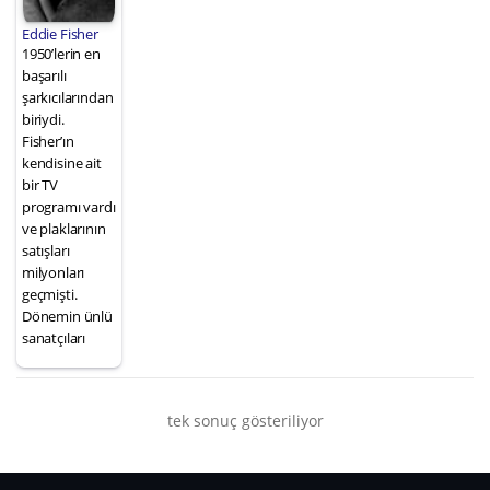
Eddie Fisher
1950’lerin en
başarılı
şarkıcılarından
biriydi.
Fisher’ın
kendisine ait
bir TV
programı vardı
ve plaklarının
satışları
milyonları
geçmişti.
Dönemin ünlü
sanatçıları
tek sonuç gösteriliyor