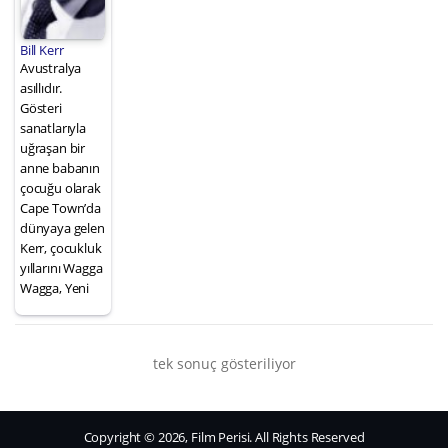
Bill Kerr
Avustralya
asıllıdır.
Gösteri
sanatlarıyla
uğraşan bir
anne babanın
çocuğu olarak
Cape Town’da
dünyaya gelen
Kerr, çocukluk
yıllarını Wagga
Wagga, Yeni
tek sonuç gösteriliyor
Copyright © 2026, Film Perisi. All Rights Reserved