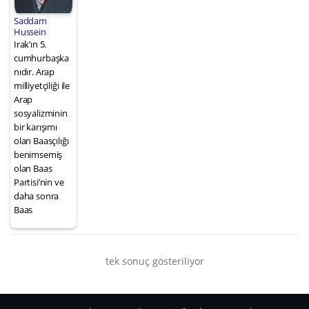
Saddam
Hussein
Irak’ın 5.
cumhurbaşka
nıdır. Arap
milliyetçiliği ile
Arap
sosyalizminin
bir karışımı
olan Baasçılığı
benimsemiş
olan Baas
Partisi’nin ve
daha sonra
Baas
tek sonuç gösteriliyor