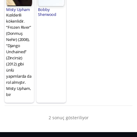
Misty Upham
Bobby
Sherwood
Kızılderili
kökenlidir.
“Frozen River”
(Donmuş
Nehir) (2008),
“Django
Unchained”
(Zincirsiz)
(2012) gibi
ünlü
yapımlarda da
rol almıştır.
Misty Upham,
bir
2 sonuç gösteriliyor