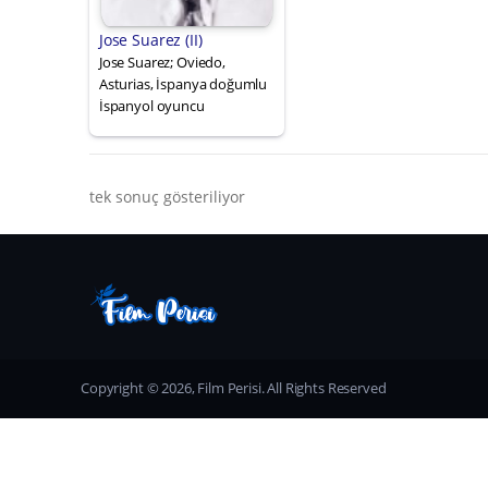
Jose Suarez (II)
Jose Suarez; Oviedo,
Asturias, İspanya doğumlu
İspanyol oyuncu
tek sonuç gösteriliyor
Copyright © 2026, Film Perisi. All Rights Reserved