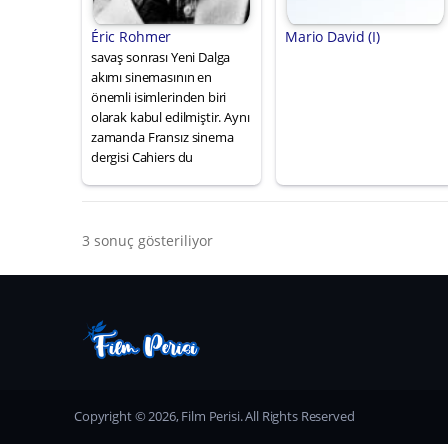
Éric Rohmer
Mario David (I)
savaş sonrası Yeni Dalga
akımı sinemasının en
önemli isimlerinden biri
olarak kabul edilmiştir. Aynı
zamanda Fransız sinema
dergisi Cahiers du
3 sonuç gösteriliyor
Copyright © 2026, Film Perisi. All Rights Reserved