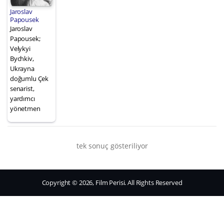
Jaroslav
Papousek
Jaroslav
Papousek;
Velykyi
Bychkiv,
Ukrayna
doğumlu Çek
senarist,
yardımcı
yönetmen
tek sonuç gösteriliyor
Copyright © 2026, Film Perisi. All Rights Reserved