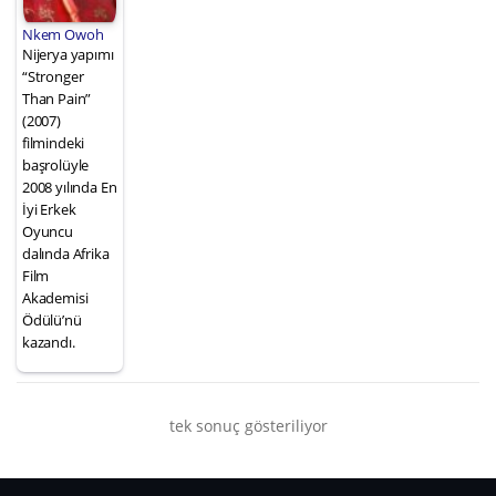
Nkem Owoh
Nijerya yapımı
“Stronger
Than Pain”
(2007)
filmindeki
başrolüyle
2008 yılında En
İyi Erkek
Oyuncu
dalında Afrika
Film
Akademisi
Ödülü’nü
kazandı.
tek sonuç gösteriliyor